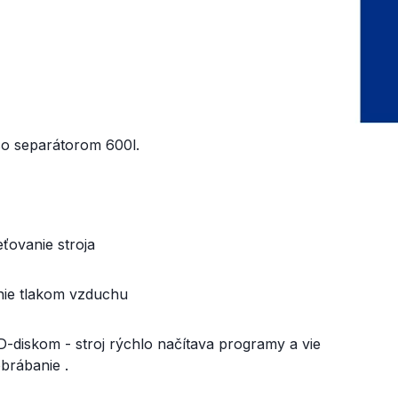
m vretena 40bar
so separátorom 600l.
ťovanie stroja
nie tlakom vzduchu
-diskom - stroj rýchlo načítava programy a vie
brábanie .