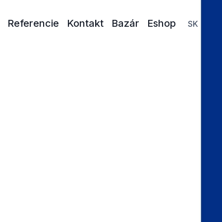
Referencie
Kontakt
Bazár
Eshop
SK
k 2003 ,
- max verzia s otvorenými všetkými cyklami