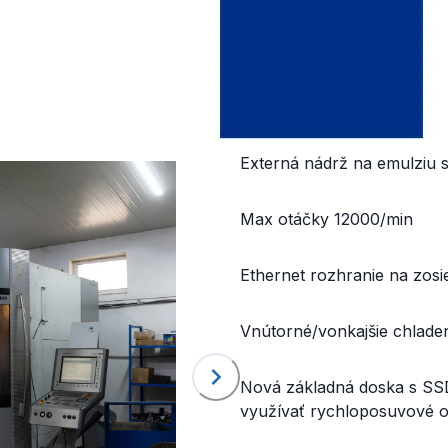
Upínanie a nástroje SK40
Vnútorné chladenie stredo
Externá nádrž na emulziu 
Max otáčky 12000/min
Ethernet rozhranie na zosie
Vnútorné/vonkajšie chlade
Nová základná doska s SSD
využívať rychloposuvové o