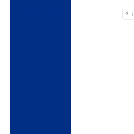
MIKRON SLOVAKIA
2015-06-12
Športový deň MI